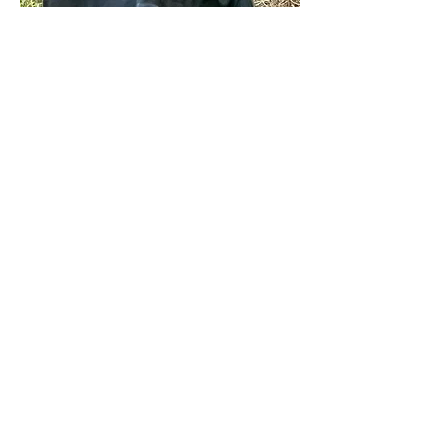
Geboortedatum
: 18.3.25
Ras
: Labr
ador Retriever
Geslacht
: Reu (zwart)
Stamboom nr.
: