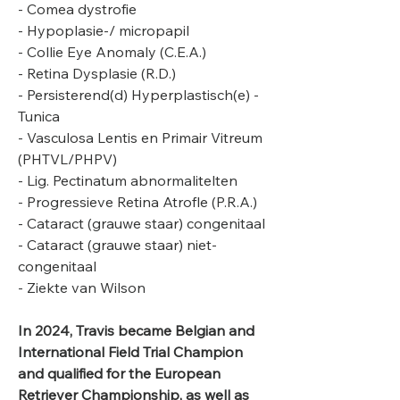
- Comea dystrofie
- Hypoplasie-/ micropapil
- Collie Eye Anomaly (C.E.A.)
- Retina Dysplasie (R.D.)
- Persisterend(d) Hyperplastisch(e) -
Tunica
- Vasculosa Lentis en Primair Vitreum
(PHTVL/PHPV)
- Lig. Pectinatum abnormalitelten
- Progressieve Retina Atrofle (P.R.A.)
- Cataract (grauwe staar) congenitaal
- Cataract (grauwe staar) niet-
congenitaal
- Ziekte van Wilson
In 2024, Travis became Belgian and
International Field Trial Champion
and qualified for the European
Retriever Championship, as well as