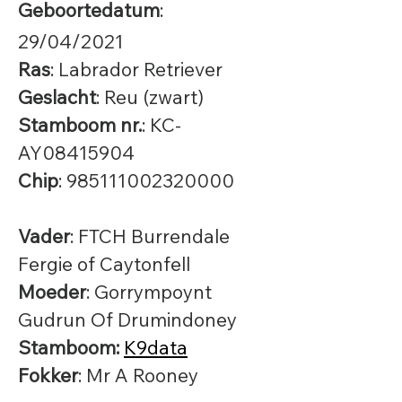
Geboortedatum
:
29/04/2021
Ras
: Labr
ador Retriever
Geslacht
: Reu (zwart)
Stamboom nr.
: KC-
AY08415904
Chip
:
985111002320000
Vader
: FTCH Burrendale
Fergie of Caytonfell
Moeder
: Gorry
m
poynt
Gudrun Of Drumindoney
Stam
boom:
K9data
Fokker
: Mr A Rooney